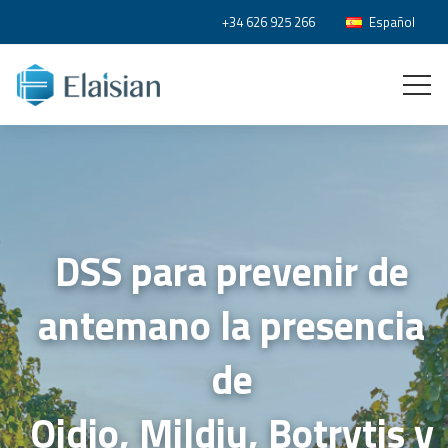
+34 626 925 266
Español
DSS para prevenir de
antemano la presencia
de
Oidio, Mildiu, Botrytis y