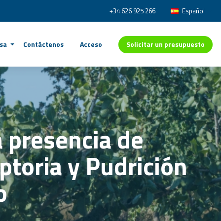
+34 626 925 266
Español
Solicitar un presupuesto
sa
Contáctenos
Acceso
 presencia de
eptoria y Pudrición
o