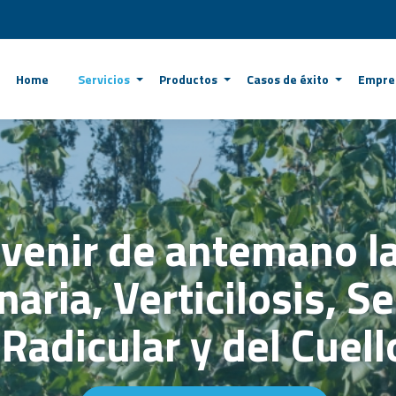
Home
Servicios
Productos
Casos de éxito
Empre
venir de antemano la
naria, Verticilosis, S
Radicular y del Cuell