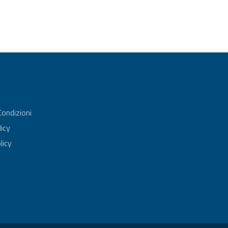
Condizioni
licy
licy