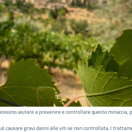
i possono aiutare a prevenire e controllare questa minaccia, p
 causare gravi danni alle viti se non controllata. I trattam