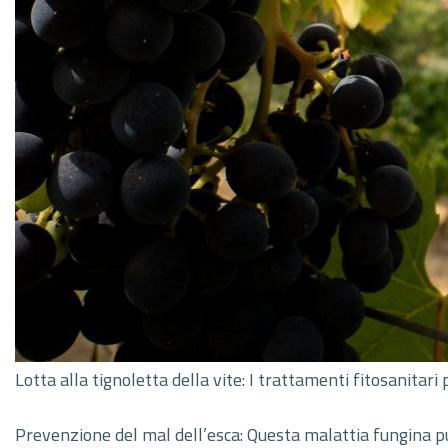
Lotta alla tignoletta della vite: I trattamenti fitosanitar
Prevenzione del mal dell’esca: Questa malattia fungina può