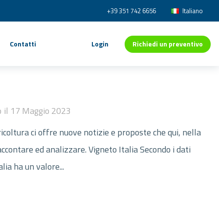
+39 351 742 6656
Italiano
Richiedi un preventivo
Contatti
Login
o
il
17 Maggio 2023
coltura ci offre nuove notizie e proposte che qui, nella
ccontare ed analizzare. Vigneto Italia Secondo i dati
lia ha un valore...